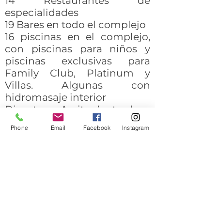
14 Restaurantes de
especialidades
19 Bares en todo el complejo
16 piscinas en el complejo,
con piscinas para niños y
piscinas exclusivas para
Family Club, Platinum y
Villas. Algunas con
hidromasaje interior
Discoteca Areito (entrada y
bebidas nacionales e
Phone
Email
Facebook
Instagram
internacionales incluidas)
Sala de juegos
Club de niños Diurno (patio
exterior con juegos, casa
club y piscina) para niños de
4 a 12 años de edad
Club de niños Nocturno