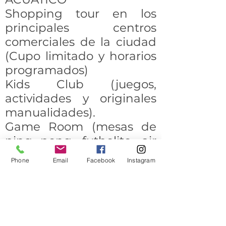
Shopping tour en los
principales centros
comerciales de la ciudad
(Cupo limitado y horarios
programados)
Kids Club (juegos,
actividades y originales
manualidades).
Game Room (mesas de
ping pong, futbolito, air
hockey y billar).
Phone
Email
Facebook
Instagram
Días Tema (De lunes a
domingo, cada miembro
de la familia participará
en increíbles juegos,
volviéndose valientes