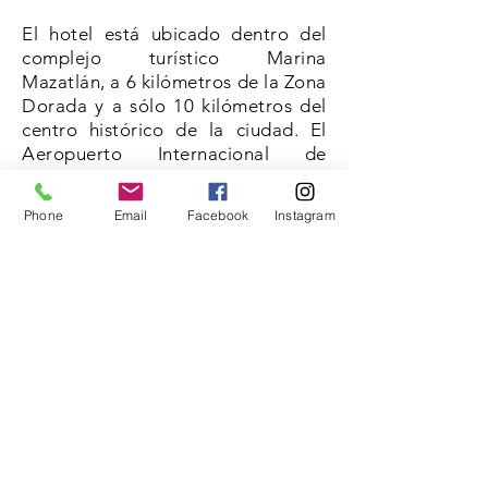
El hotel está ubicado dentro del
complejo turístico Marina
Mazatlán, a 6 kilómetros de la Zona
Dorada y a sólo 10 kilómetros del
centro histórico de la ciudad. El
Aeropuerto Internacional de
Mazatlán (MZT) se encuentra a 30
kilómetros de distancia.
Phone
Email
Facebook
Instagram
Escríbenos,
podemos
armar tu paquete: