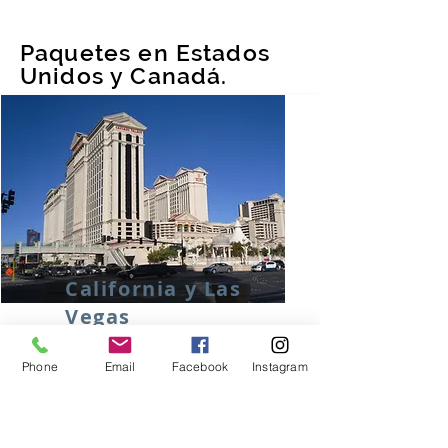
Paquetes en Estados
Unidos y Canadá.
California y Las
Vegas
8 días / 7 noches
Phone
Email
Facebook
Instagram
Incluye v
uelo redondo, Desayunos,
traslados y tours, guía de habla hispana y
más...